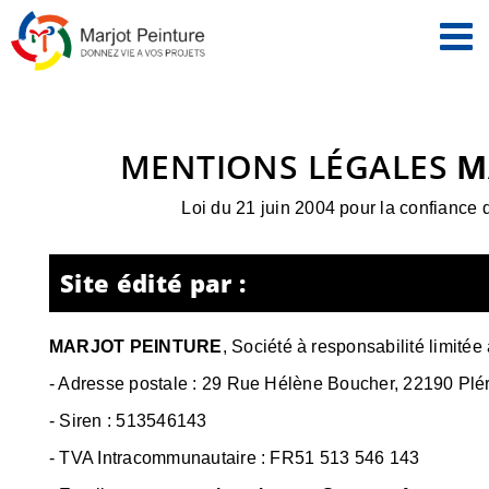
Passer
au
contenu
MENTIONS LÉGALES
M
Loi du 21 juin 2004 pour la confiance
Site édité par :
MARJOT PEINTURE
,
Société à responsabilité limitée
- Adresse postale :
29 Rue Hélène Boucher, 22190 Plér
- Siren :
513546143
- TVA Intracommunautaire :
FR51 513 546 143